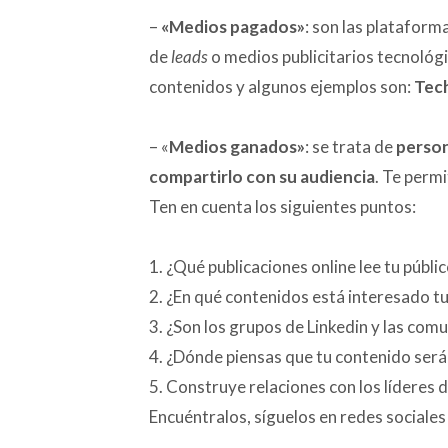
–
«Medios pagados»
: son las plataform
de
leads
o medios publicitarios tecnológi
contenidos y algunos ejemplos son:
Tec
– «
Medios ganados»
: se trata de
person
compartirlo con su audiencia
. Te perm
Ten en cuenta los siguientes puntos:
1. ¿Qué publicaciones online lee tu públi
2. ¿En qué contenidos está interesado t
3. ¿Son los grupos de Linkedin y las com
4. ¿Dónde piensas que tu contenido se
5. Construye relaciones con los líderes 
Encuéntralos, síguelos en redes sociales 