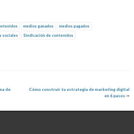
ontenidos
medios ganados
medios pagados
s sociales
Sindicación de contenidos
ina de
Cómo construir tu estrategia de marketing digital
en 6 pasos
⇒