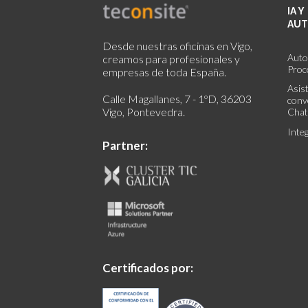
IA Y
AUT
Desde nuestras oficinas en Vigo,
Auto
creamos para profesionales y
Proc
empresas de toda España.
Asis
Calle Magallanes, 7 - 1ºD, 36203
conv
Vigo, Pontevedra.
Chat
Inte
Partner:
Certificados por: