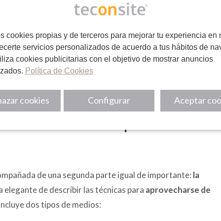
preguntas:
s cookies propias y de terceros para mejorar tu experiencia en 
 compartir fácilmente?
ecerte servicios personalizados de acuerdo a tus hábitos de na
utiliza cookies publicitarias con el objetivo de mostrar anuncios
ibirse por RSS?
izados.
Política de Cookies
entes potenciales y líderes de opinión en tus perfiles
azar cookies
Configurar
Aceptar coo
ntenidos o cómo aprovechar la
acompañada de una segunda parte igual de importante:
la
ra elegante de describir las técnicas para
aprovecharse de
 incluye dos tipos de medios: