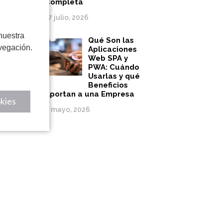
Completa
17 julio, 2026
nuestra
Qué Son las
vegación.
Aplicaciones
Web SPA y
PWA: Cuándo
Usarlas y qué
Beneficios
Aportan a una Empresa
kies
8 mayo, 2026