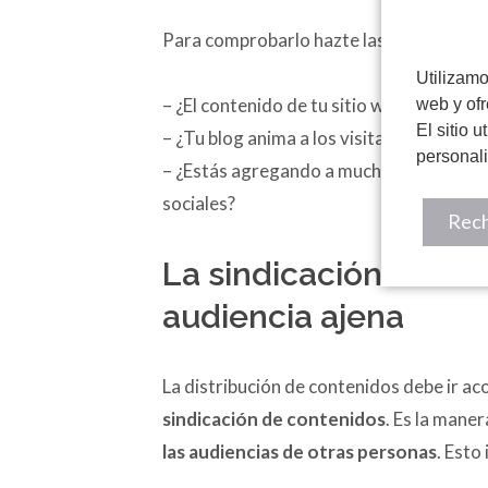
Para comprobarlo hazte las siguientes 
Utilizamo
– ¿El contenido de tu sitio web se puede
web y ofr
El sitio 
– ¿Tu blog anima a los visitantes a suscr
personal
– ¿Estás agregando a muchos clientes, cli
sociales?
Rech
La sindicación de co
audiencia ajena
La distribución de contenidos debe ir 
sindicación de contenidos
. Es la mane
las audiencias de otras personas
. Esto