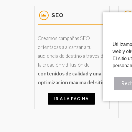
SEO
Creamos campañas SEO
Los 
Utilizamo
orientadas a alcanzar a tu
siti
web y ofr
audiencia de destino a través de
cali
El sitio 
la creación y difusión de
conv
personal
contenidos de calidad y una
cam
optimización máxima del sitio
.
orie
Rech
máx
IR A LA PÁGINA