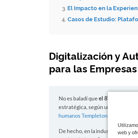
El Impacto en la Experien
Casos de Estudio: Plataf
Digitalización y A
para las Empresas
No es baladí que
el 87% de los d
estratégica, según un
reciente es
humanos Templeton & Partners
.
Utilizamo
De hecho, en la industria manuf
web y ofr