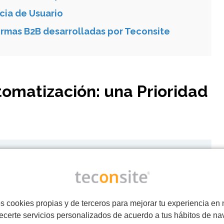
cia de Usuario
ormas B2B desarrolladas por Teconsite
utomatización: una Prioridad
irectivos
considere la
digitalización
una prioridad
tudio de la consultora británica de recursos
s cookies propias y de terceros para mejorar tu experiencia en 
acturera
98% de las empresas
ya han iniciado su
ecerte servicios personalizados de acuerdo a tus hábitos de na