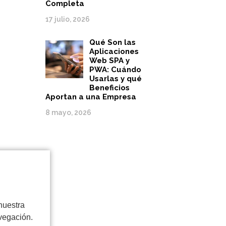
Completa
17 julio, 2026
Qué Son las
Aplicaciones
Web SPA y
PWA: Cuándo
Usarlas y qué
Beneficios
Aportan a una Empresa
8 mayo, 2026
nuestra
vegación.