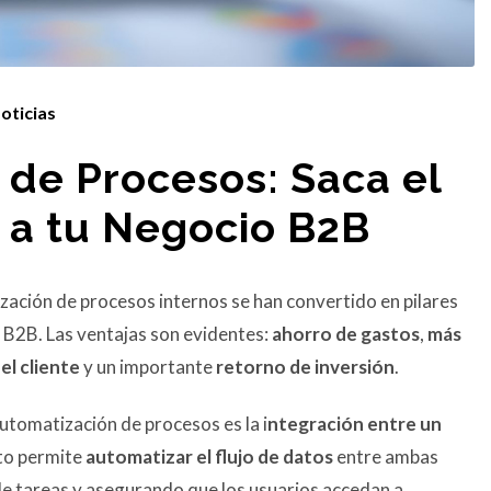
oticias
 de Procesos: Saca el
 a tu Negocio B2B
ización de procesos internos se han convertido en pilares
 B2B. Las ventajas son evidentes:
ahorro de gastos
,
más
el cliente
y un importante
retorno de inversión
.
automatización de procesos es la i
ntegración entre un
sto permite
automatizar el flujo de datos
entre ambas
de tareas y asegurando que los usuarios accedan a