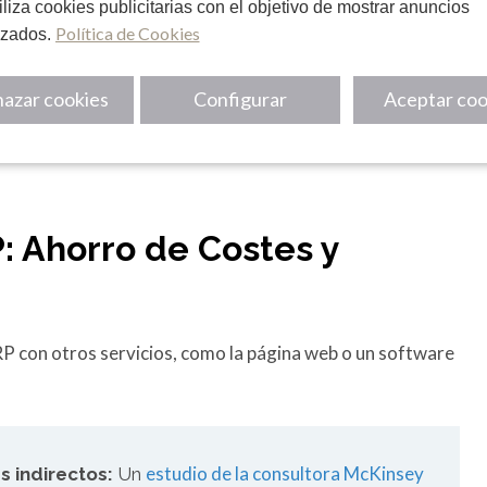
al
, motivadas por la necesidad de optimizar costes,
utiliza cookies publicitarias con el objetivo de mostrar anuncios
Política de Cookies
 y la eficiencia de sus procesos, como recoge un
izados.
024
.
azar cookies
Configurar
Aceptar coo
: Ahorro de Costes y
ERP con otros servicios, como la página web o un software
estudio de la consultora McKinsey
s indirectos:
Un