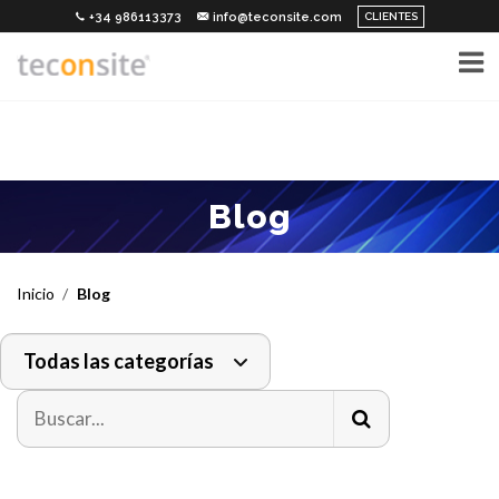
CLIENTES
+34 986113373
info@teconsite.com
Blog
Inicio
Blog