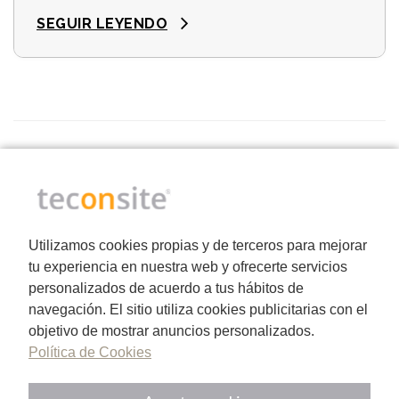
con su labor de formación en marketing digital
SEGUIR LEYENDO
por todo el territorio español …
Utilizamos cookies propias y de terceros para mejorar
tu experiencia en nuestra web y ofrecerte servicios
personalizados de acuerdo a tus hábitos de
navegación. El sitio utiliza cookies publicitarias con el
Desde nuestras oficinas en Vigo, creamos para profesionales
objetivo de mostrar anuncios personalizados.
y empresas de toda España.
Política de Cookies
Calle Magallanes, 7 - 1ºD, 36203
Vigo, Pontevedra.