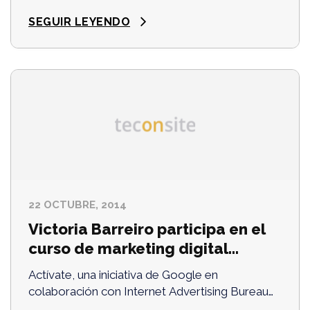
19 de diciembre, en la Universidad de Oviedo.
Para allá se ha ido nuestra …
SEGUIR LEYENDO
22 OCTUBRE, 2014
Victoria Barreiro participa en el
curso de marketing digital
Actívate en Oviedo
Actívate, una iniciativa de Google en
colaboración con Internet Advertising Bureau
(IAB) y trece universidades españolas, continúa