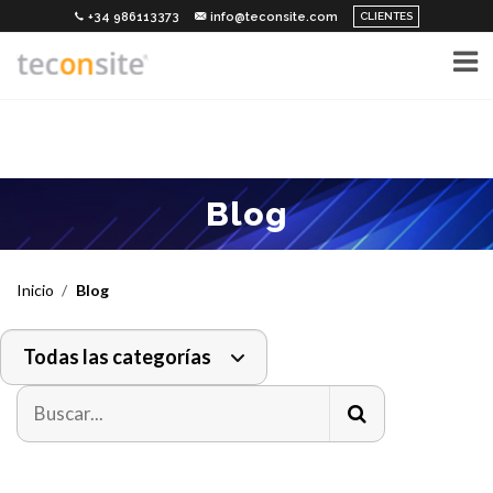
CLIENTES
+34 986113373
info@teconsite.com
Blog
Inicio
Blog