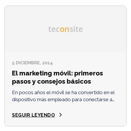
5 DICIEMBRE, 2014
El marketing móvil: primeros
pasos y consejos básicos
En pocos años el móvil se ha convertido en el
dispositivo más empleado para conectarse a
Internet. El número de usuarios ha crecido de
forma espectacular y un estadounidense
SEGUIR LEYENDO
promedio …