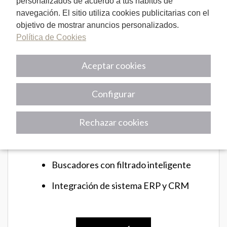
personalizados de acuerdo a tus hábitos de
SABER MÁS
navegación. El sitio utiliza cookies publicitarias con el
objetivo de mostrar anuncios personalizados.
Política de Cookies
Aceptar cookies
Configurar
Rechazar cookies
Gestión de contenido versátil
Más de 5.000 extensiones
Buscadores con filtrado inteligente
Integración de sistema ERP y CRM